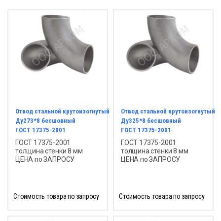
ВОДЫ СТАЛЬНЫЕ
реходы
липропилен
ОЛИРУЮЩИЕ СОЕДИНЕНИЯ
Отвод стальной крутоизогнутый
Отвод стальной крутоизогнутый
онтно - соединительные части
Ду273*8 бесшовный
Ду325*8 бесшовный
убопровода ПФРК
ГОСТ 17375-2001
ГОСТ 17375-2001
ГОСТ 17375-2001
ГОСТ 17375-2001
толщина стенки 8 мм
толщина стенки 8 мм
льтры латунные сетчатые
ЦЕНА по ЗАПРОСУ
ЦЕНА по ЗАПРОСУ
фты GEBO
Стоимость товара по запросу
Стоимость товара по запросу
ЕТЧИКИ ВОДЫ