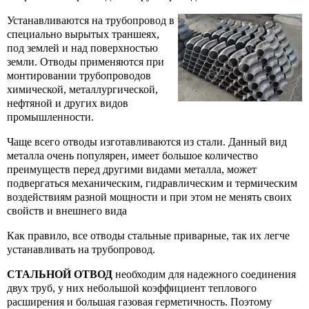
MXSU 
насос
Погру
онагреватели Haier серия С1 нержавеющий
куляционные насосы Calpeda
СПИРО
векторы Atlantic F125 Электрическая HD
моноб
Водон
Н
Устанавливаются на трубопровод в
Центр
ЕСИТЕЛИ HAIBA
Конве
Трапы
Уголь
нель
вные бачки и арматура
бельные сети
та стальная
ИЗОП
нерж
NCE H
специально вырытых траншеях,
колес
панел
ружные насосы Calpeda
MXVB 
насос
под землей и над поверхностью
онагреватели Haier серия B1 SLIM
БКАЯ САНТЕХАРМАТУРА NOVA
Душе
Тройн
векторы Atlantic F119 Электрическая HD
пы сантехнические
льник
АРКТ
моноб
земли. Отводы применяются при
Водон
ржавеющий ТЭН
Конве
нель
монтировании трубопроводов
моли
NCE H
панел
химической, металлургической,
ЛЬТРЫ CBOD АС
Сиден
Тройн
шевые каналы
йник чугунный с внутренней резьбой
ИЗОК
MXV В
насос
онагреватели Haier серия MQ
нефтяной и других видов
векторы Atlantic F19 Электрическая HD
лини
Водон
либденовый ТЭН
промышленности.
Конве
нель
ЛИЭТИЛЕНОВЫЕ ТРУБЫ
ТЭН
Инста
Заглу
енья для унитаза
йник стальной приварной
NCE G
термо
Чаще всего отводы изготавливаются из стали. Данный вид
MXVE 
насос
онагреватели Haier серия LQ нержавеющий
металла очень популярен, имеет большое количество
векторы Bonjuor Turbo Heat с механическим
с пер
ТИНГИ ПОЛИЭТИЛЕНОВЫЕ
Водон
Кнопк
Заглу
Н
сталляции и комплектующие
лушка с внутренней резьбой
преимуществ перед другими видами металла, может
рмостатом
нерж
NCED 
подвергаться механическим, гидравлическим и термическим
двойн
воздействиям разной мощности и при этом не менять своих
ОМЫШЛЕННЫЕ БОЙЛЕРЫ
Заглу
онагреватели Haier серия F3 плоский бак/
пки для инсталляции
лушка с наружной резьбой
свойств и внешнего вида
Водон
ржавеющий ТЭН
униве
АНЫ ШАРОВЫЕ ЛАТУННЫЕ БОЛОГОЕ (БАЗ)
Соеди
лушка под приварку
Как правило, все отводы стальные приварные, так их легче
онагреватели Haier серия F4 INOX
устанавливать на трубопровод.
Серия 
иверсальный монтаж
АНЫ ШАРОВЫЕ Temper (Россия)
динитель латунь Американка ВР/НР
СТАЛЬНОЙ ОТВОД
необходим для надежного соединения
двух труб, у них небольшой коэффициент теплового
Серия
ия Atlantic O`Pro Slim
АПАНЫ (ВЕНТИЛИ)ЗАПОРНЫЕ БОЛОГОЕ (БАЗ)
расширения и большая газовая герметичность. Поэтому