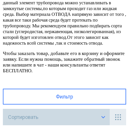
данный элемент трубопровода можно устанавливать в
Серия
замкнутые системы,по которым проходит газ или жидкая
рия NANTO Медный ТЭН
УБОПРОВОДНАЯ АРМАТУРА
среда. Выбор материала ОТВОДА напрямую зависит от того ,
какая все таки рабочая среда будет протекать по
Серия
ия CUBE STEATITE Сухой ТЭН
гуляторы давления
трубопроводу. Мы рекомендуем правильно подбирать сорта
стали (углеродистая, нержавеющая, низколегированная), из
Серия 
которой будет изготовлен отвод.От этого зависит как
ия STEATITE EGO
движки
надежность всей системы ,так и стоимость отвода.
Серия
ия Atlantic O'Pro+
Чтобы заказать товар, добавьте его в корзину и оформите
творы дисковые поворотные
заявку. Если нужна помощь, закажите обратный звонок
или напишите в чат - наши консультанты ответят
Серия 
ия EGO Стандарт
СОСНОЕ ОБОРУДОВАНИЕ
БЕСПЛАТНО.
Серия
ия Atlantic EXCLUSIVE
ЗОВОЕ ОБОРУДОВАНИЕ
ия ТМ ROUND Standart
Фильтр
нтили
анцы
Сортировать
тинги