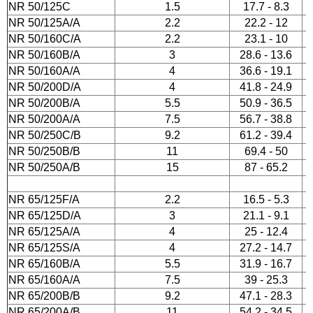
NR 50/125C
1.5
17.7 - 8.3
СПРОДАЖА
NR 50/125A/A
2.2
22.2 - 12
NR 50/160C/A
2.2
23.1 - 10
NR 50/160B/A
3
28.6 - 13.6
NR 50/160A/A
4
36.6 - 19.1
NR 50/200D/A
4
41.8 - 24.9
NR 50/200B/A
5.5
50.9 - 36.5
NR 50/200A/A
7.5
56.7 - 38.8
NR 50/250C/B
9.2
61.2 - 39.4
NR 50/250B/B
11
69.4 - 50
NR 50/250A/B
15
87 - 65.2
NR 65/125F/A
2.2
16.5 - 5.3
NR 65/125D/A
3
21.1 - 9.1
NR 65/125A/A
4
25 - 12.4
NR 65/125S/A
4
27.2 - 14.7
NR 65/160B/A
5.5
31.9 - 16.7
NR 65/160A/A
7.5
39 - 25.3
NR 65/200B/B
9.2
47.1 - 28.3
NR 65/200A/B
11
54.2 - 34.5