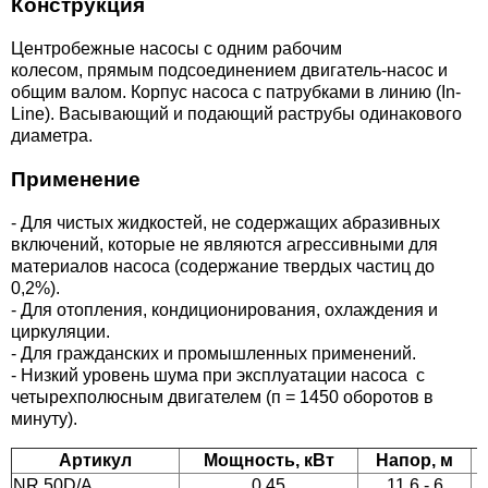
Конструкция
Серия
рия NANTO Медный ТЭН
УБОПРОВОДНАЯ АРМАТУРА
Центробежные насосы с одним рабочим
колесом, прямым подсоединением двигатель-насос и
Серия
ия CUBE STEATITE Сухой ТЭН
общим валом. Корпус насоса с патрубками в линию (In-
гуляторы давления
Line). Васывающий и подающий раструбы одинакового
диаметра.
Серия 
ия STEATITE EGO
движки
Применение
Серия
ия Atlantic O'Pro+
творы дисковые поворотные
- Для чистых жидкостей, не содержащих абразивных
включений, которые не являются агрессивными для
Серия 
ия EGO Стандарт
СОСНОЕ ОБОРУДОВАНИЕ
материалов насоса (содержание твердых частиц до
0,2%).
Серия
ия Atlantic EXCLUSIVE
- Для отопления, кондиционирования, охлаждения и
ЗОВОЕ ОБОРУДОВАНИЕ
циркуляции.
- Для гражданских и промышленных применений.
ия ТМ ROUND Standart
нтили
- Низкий уровень шума при эксплуатации насоса с
четырехполюсным двигателем (п = 1450 оборотов в
минуту).
анцы
Артикул
Мощность, кВт
Напор, м
тинги
NR 50D/A
0.45
11.6 - 6