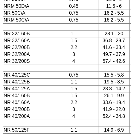
NRM 50D/A
0.45
11.6 - 6
ВОДЫ СТАЛЬНЫЕ
NR 50C/A
0.75
16.2 - 5.5
NRM 50C/A
0.75
16.2 - 5.5
реходы
NR 32/160B
1.1
28.1 - 20
NR 32/160A
1.5
36.8 - 29.7
липропилен
NR 32/200B
2.2
41.6 - 33.4
NR 32/200A
3
49.7 - 37.9
ОЛИРУЮЩИЕ СОЕДИНЕНИЯ
NR 32/200S
4
57.4 - 42.6
онтно - соединительные части
NR 40/125C
0.75
15.5 - 5.8
убопровода ПФРК
NR 40/125B
1.1
19.5 - 8.5
NR 40/125A
1.5
23.3 - 14.2
льтры латунные сетчатые
NR 40/160B
1.5
26.1 - 9.9
NR 40/160A
2.2
33.6 - 19.4
фты GEBO
NR 40/200B
3
41.9 - 22.0
NR 40/200A
4
52.4 - 34.8
ЕТЧИКИ ВОДЫ
NR 50/125F
1.1
14.9 - 6.9