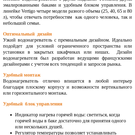
эмалированными баками и удобным блоком управления. В
Серия
рия NANTO Медный ТЭН
линейке Vertigo четыре модели разного объема (25, 40, 65 и 80
УБОПРОВОДНАЯ АРМАТУРА
л), чтобы отвечать потребностям как одного человека, так и
небольшой семьи.
Серия
ия CUBE STEATITE Сухой ТЭН
гуляторы давления
Оптимальный дизайн
Серия 
ия STEATITE EGO
Узкий водонагреватель с премиальным дизайном. Идеально
движки
подойдет для условий ограниченного пространства или
установки в закрытых шкафчиках или нишах. Дизайн
Серия
ия Atlantic O'Pro+
творы дисковые поворотные
водонагревателя был разработан ведущими французскими
дизайнерами с учетом всех тенденций и запросов рынка.
Серия 
ия EGO Стандарт
СОСНОЕ ОБОРУДОВАНИЕ
Удобный монтаж
Водонагреватель отлично впишется в любой интерьер
Серия
ия Atlantic EXCLUSIVE
благодаря плоскому корпусу и возможности вертикального
ЗОВОЕ ОБОРУДОВАНИЕ
или горизонтального монтажа.
ия ТМ ROUND Standart
нтили
Удобный блок управления
Индикатор нагрева горячей воды: светиться, когда
анцы
горячей воды в баке достаточно для принятия одного
или нескольких душей.
тинги
Регулятор температуры позволяет устанавливать