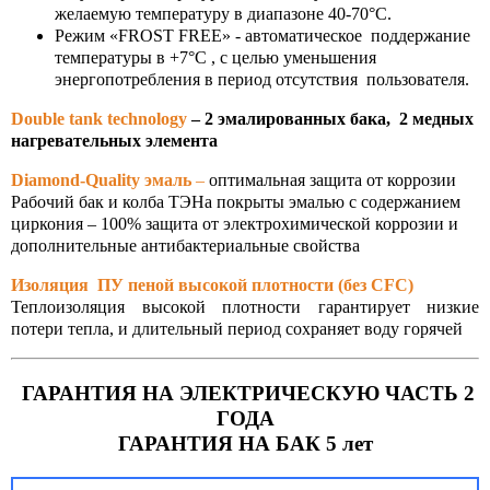
желаемую температуру в диапазоне 40-70°C.
Режим «FROST FREE» - автоматическое поддержание
ВОДЫ СТАЛЬНЫЕ
температуры в +7°C , с целью уменьшения
энергопотребления в период отсутствия пользователя.
реходы
Double tank technology
– 2 эмалированных бака, 2 медных
нагревательных элемента
липропилен
Diamond-Quality эмаль
–
оптимальная защита от коррозии
Рабочий бак и колба ТЭНа покрыты эмалью с содержанием
ОЛИРУЮЩИЕ СОЕДИНЕНИЯ
циркония – 100% защита от электрохимической коррозии и
дополнительные антибактериальные свойства
онтно - соединительные части
Изоляция ПУ пеной высокой плотности (без CFC)
убопровода ПФРК
Теплоизоляция высокой плотности гарантирует низкие
потери тепла, и длительный период сохраняет воду горячей
льтры латунные сетчатые
ГАРАНТИЯ НА ЭЛЕКТРИЧЕСКУЮ ЧАСТЬ 2
фты GEBO
ГОДА
ГАРАНТИЯ НА БАК 5 лет
ЕТЧИКИ ВОДЫ