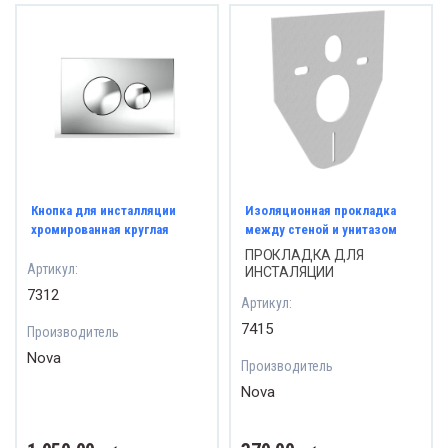
Серия
рия NANTO Медный ТЭН
УБОПРОВОДНАЯ АРМАТУРА
Серия
ия CUBE STEATITE Сухой ТЭН
гуляторы давления
Серия 
ия STEATITE EGO
движки
Серия
ия Atlantic O'Pro+
творы дисковые поворотные
Кнопка для инсталляции
Изоляционная прокладка
Серия 
хромированная круглая
между стеной и унитазом
ия EGO Стандарт
СОСНОЕ ОБОРУДОВАНИЕ
ПРОКЛАДКА ДЛЯ
Артикул:
ИНСТАЛЯЦИИ
Серия
ия Atlantic EXCLUSIVE
ЗОВОЕ ОБОРУДОВАНИЕ
7312
Артикул:
7415
ия ТМ ROUND Standart
Производитель
нтили
Nova
Производитель
анцы
Nova
тинги