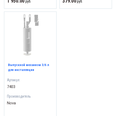
1 950.00
379.00
руб.
руб.
ВОДЫ СТАЛЬНЫЕ
реходы
липропилен
ОЛИРУЮЩИЕ СОЕДИНЕНИЯ
онтно - соединительные части
Выпускной механизм 3/6 л
убопровода ПФРК
для инсталляции
Артикул:
льтры латунные сетчатые
7403
фты GEBO
Производитель
Nova
ЕТЧИКИ ВОДЫ