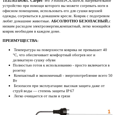
ТЕПЛОЛЮКС Carpet
- это УНИВЕРСАЛЬНОЕ нагревательное
СПРОДАЖА
устройство при помощи которого вы можете согревать ноги в
офисном помещении, использовать его для сушки верхней
одежды, согреваться в домашнем кресле. Коврик с подогревом
любят домашние животные.
АБСОЛЮТНО БЕЗОПАСНЫЙ
,с
низким расходом электроэнергии,компактный, легко моющийся
коврик необходим в каждом доме.
ПРЕИМУЩЕСТВА:
Температура на поверхности коврика не превышает 40
°С, что обеспечивает комфортный обогрев ног и
деликатную сушку обуви
Полностью готов к использованию - просто включается в
розетку
Компактный и экономичный - энергопотребление всего 50
Вт
Безопасен при эксплуатации: высокая защита даже от
струй воды — степень защиты IP 67
Легко очищается от пыли и грязи