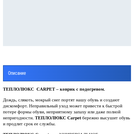
ВОДЫ СТАЛЬНЫЕ
реходы
липропилен
ОЛИРУЮЩИЕ СОЕДИНЕНИЯ
онтно - соединительные части
Описание
убопровода ПФРК
ТЕПЛОЛЮКС CARPET – коврик с подогревом.
льтры латунные сетчатые
Дождь, слякоть, мокрый снег портят нашу обувь и создают
дискомфорт. Неправильный уход может привести к быстрой
фты GEBO
потере формы обуви, неприятному запаху или даже полной
непригодности.
ТЕПЛОЛЮКС Carpet
бережно высушит обувь
ЕТЧИКИ ВОДЫ
и продлит срок ее службы.