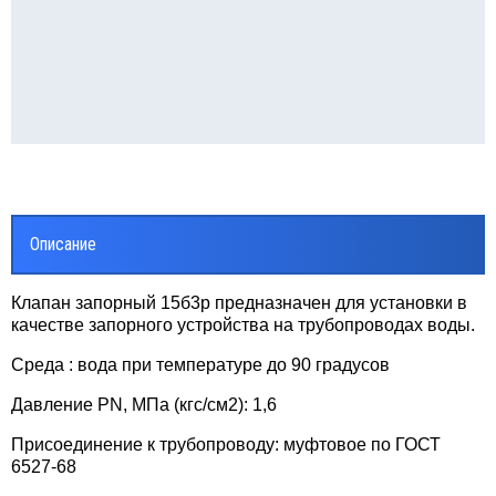
ВОДЫ СТАЛЬНЫЕ
реходы
липропилен
ОЛИРУЮЩИЕ СОЕДИНЕНИЯ
Описание
онтно - соединительные части
убопровода ПФРК
Клапан запорный 15б3р предназначен для установки в
качестве запорного устройства на трубопроводах воды.
льтры латунные сетчатые
Среда : вода при температуре до 90 градусов
фты GEBO
Давление PN, МПа (кгс/см2): 1,6
Присоединение к трубопроводу: муфтовое по ГОСТ
ЕТЧИКИ ВОДЫ
6527-68