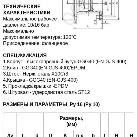
СПРОДАЖА
ТЕХНИЧЕСКИЕ
ХАРАКТЕРИСТИКИ
Максимальное рабочее
давление: 10/16 бар
Максимально
допустимая температура: 120°C
Присоединение: фланцевое
СПЕЦИФИКАЦИЯ
1.Корпус - высокопрочный чугун GGG40 (EN-GJS-400)
2.Клин - GGG40(EN-GJS-400)/EPDM
3.Шток - Нерж. сталь X10Cr3
4.Крышка - GGG40 (EN-GJS-400)
5. Прокладка крышки -EPDM
6. Штурвал - угдеродистая сталь ST12
РАЗМЕРЫ И ПАРАМЕТРЫ, Ру 16 (Ру 10)
Размеры,
(мм)
Ду
L
d
D
K
n х
b
t
H
H1