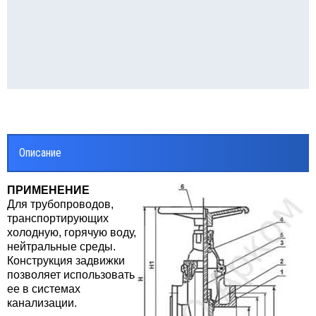
ВОДЫ СТАЛЬНЫЕ
реходы
липропилен
ОЛИРУЮЩИЕ СОЕДИНЕНИЯ
Описание
онтно - соединительные части
убопровода ПФРК
ПРИМЕНЕНИЕ
Для трубопроводов,
транспортирующих
льтры латунные сетчатые
холодную, горячую воду,
нейтральные среды.
фты GEBO
Конструкция задвижки
позволяет использовать
ее в системах
ЕТЧИКИ ВОДЫ
канализации.