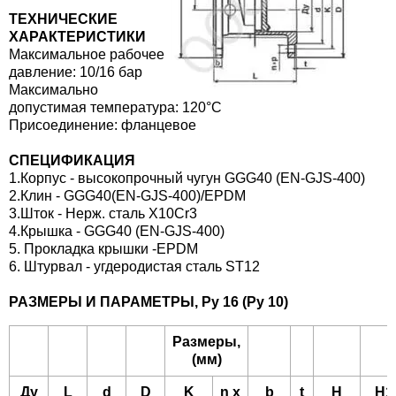
СПРОДАЖА
ТЕХНИЧЕСКИЕ
ХАРАКТЕРИСТИКИ
Максимальное рабочее
давление: 10/16 бар
Максимально
допустимая температура: 120°C
Присоединение: фланцевое
СПЕЦИФИКАЦИЯ
1.Корпус - высокопрочный чугун GGG40 (EN-GJS-400)
2.Клин - GGG40(EN-GJS-400)/EPDM
3.Шток - Нерж. сталь X10Cr3
4.Крышка - GGG40 (EN-GJS-400)
5. Прокладка крышки -EPDM
6. Штурвал - угдеродистая сталь ST12
РАЗМЕРЫ И ПАРАМЕТРЫ, Ру 16 (Ру 10)
Размеры,
(мм)
Ду
L
d
D
K
n х
b
t
H
H1