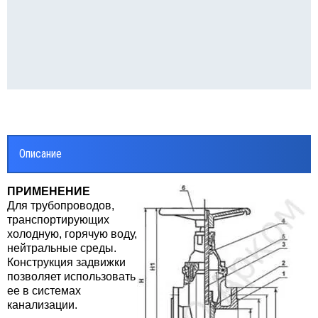
ВОДЫ СТАЛЬНЫЕ
реходы
липропилен
ОЛИРУЮЩИЕ СОЕДИНЕНИЯ
Описание
онтно - соединительные части
убопровода ПФРК
ПРИМЕНЕНИЕ
Для трубопроводов,
транспортирующих
льтры латунные сетчатые
холодную, горячую воду,
нейтральные среды.
фты GEBO
Конструкция задвижки
позволяет использовать
ее в системах
ЕТЧИКИ ВОДЫ
канализации.