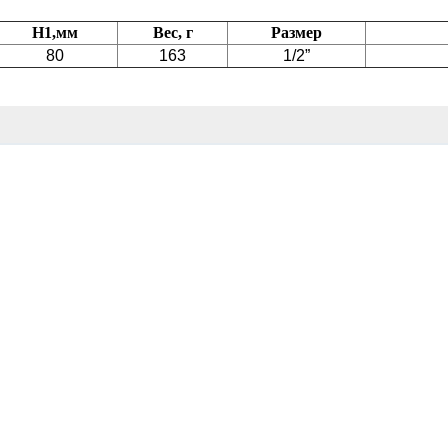
H1,мм
Вес, г
Размер
80
163
1/2”