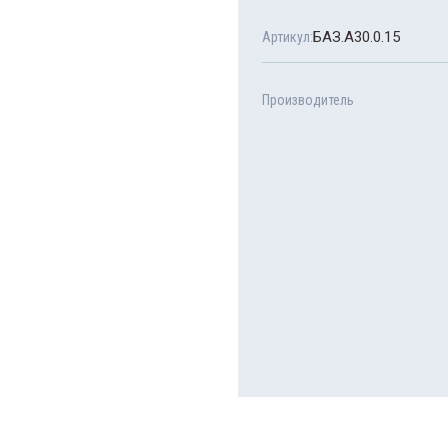
БАЗ.А30.0.15
Артикул:
Сухой
Производитель
IVE
art