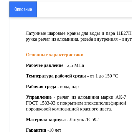
АЗОВОЕ ОБОРУДОВАНИЕ
Описание
ентили
Латунные шаровые краны для воды и пара 11Б27П1 
ланцы
ручка рычаг из алюминия, резьба внутренняя – внутр
итинги
Основные характеристики
ТВОДЫ СТАЛЬНЫЕ
Рабочее давление
-
2,5 МПа
Температура рабочей среды
- от 1 до 150 °С
ереходы
Рабочая среда
- вода, пар
олипропилен
Управление -
рычаг из алюминия марки АК-7
ГОСТ 1583-93 с покрытием эпоксиполиэфирной
ЗОЛИРУЮЩИЕ СОЕДИНЕНИЯ
порошковой композицией красного цвета.
Материал корпуса
- Латунь ЛС59-1
емонтно - соединительные
асти трубопровода ПФРК
Гарантии
-10 лет