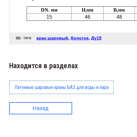
DN. мм
H,мм
В,мм
ильтры латунные сетчатые
15
46
48
уфты GEBO
теги:
кран шаровый
,
бологое
,
Ду15
ЧЕТЧИКИ ВОДЫ
АСПРОДАЖА
Находится в разделах
Латунные шаровые краны БАЗ для воды и пара
Назад