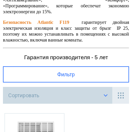
«Программирование», которые обеспечат экономию
Серия
рия NANTO Медный ТЭН
УБОПРОВОДНАЯ АРМАТУРА
электроэнергии до 15%.
Безопасность Atlantic F119
гарантирует двойная
Серия
ия CUBE STEATITE Сухой ТЭН
гуляторы давления
электрическая изоляция и класс защиты от брызг IP 25,
поэтому их можно устанавливать в помещениях с высокой
Серия 
ия STEATITE EGO
влажностью, включая ванные комнаты.
движки
Серия
ия Atlantic O'Pro+
творы дисковые поворотные
Гарантия производителя - 5 лет
Серия 
ия EGO Стандарт
СОСНОЕ ОБОРУДОВАНИЕ
Фильтр
Серия
ия Atlantic EXCLUSIVE
ЗОВОЕ ОБОРУДОВАНИЕ
Сортировать
ия ТМ ROUND Standart
нтили
анцы
тинги