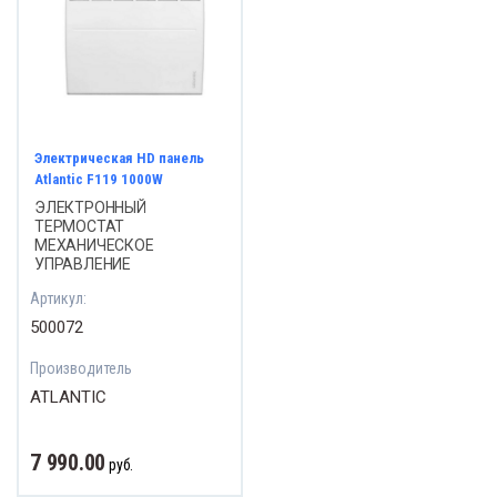
ВОДЫ СТАЛЬНЫЕ
реходы
липропилен
Электрическая HD панель
Atlantic F119 1000W
ЭЛЕКТРОННЫЙ
ОЛИРУЮЩИЕ СОЕДИНЕНИЯ
ТЕРМОСТАТ
МЕХАНИЧЕСКОЕ
УПРАВЛЕНИЕ
онтно - соединительные части
убопровода ПФРК
Артикул:
500072
льтры латунные сетчатые
Производитель
ATLANTIC
фты GEBO
ЕТЧИКИ ВОДЫ
7 990.00
руб.